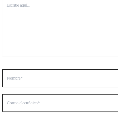
Escribe
aquí...
Nombre*
Correo
electrónico*