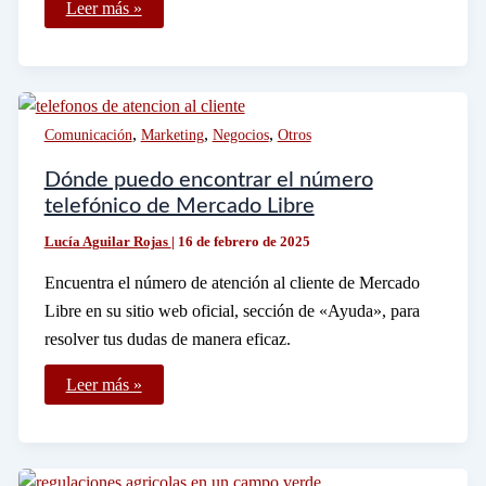
Cómo
Leer más »
puedo
cancelar
una
cita
del
INE
de
,
,
,
Comunicación
Marketing
Negocios
Otros
manera
sencilla
Dónde puedo encontrar el número
telefónico de Mercado Libre
Lucía Aguilar Rojas
|
16 de febrero de 2025
Encuentra el número de atención al cliente de Mercado
Libre en su sitio web oficial, sección de «Ayuda», para
resolver tus dudas de manera eficaz.
Dónde
Leer más »
puedo
encontrar
el
número
telefónico
de