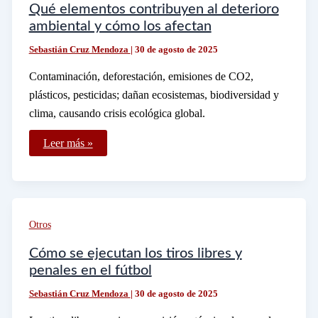
Qué elementos contribuyen al deterioro
ambiental y cómo los afectan
Sebastián Cruz Mendoza
|
30 de agosto de 2025
Contaminación, deforestación, emisiones de CO2,
plásticos, pesticidas; dañan ecosistemas, biodiversidad y
clima, causando crisis ecológica global.
Qué
Leer más »
elementos
contribuyen
al
deterioro
ambiental
y
cómo
Otros
los
afectan
Cómo se ejecutan los tiros libres y
penales en el fútbol
Sebastián Cruz Mendoza
|
30 de agosto de 2025