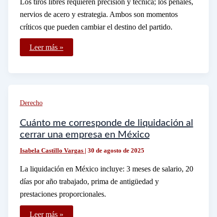
Los tiros libres requieren precisión y técnica; los penales,
nervios de acero y estrategia. Ambos son momentos
críticos que pueden cambiar el destino del partido.
Cómo
Leer más »
se
ejecutan
los
tiros
libres
y
penales
Derecho
en
el
fútbol
Cuánto me corresponde de liquidación al
cerrar una empresa en México
Isabela Castillo Vargas
|
30 de agosto de 2025
La liquidación en México incluye: 3 meses de salario, 20
días por año trabajado, prima de antigüedad y
prestaciones proporcionales.
Cuánto
Leer más »