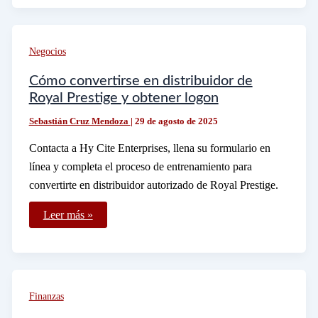
por
retirar
dinero
en
Negocios
otro
banco
Cómo convertirse en distribuidor de
Royal Prestige y obtener logon
Sebastián Cruz Mendoza
|
29 de agosto de 2025
Contacta a Hy Cite Enterprises, llena su formulario en
línea y completa el proceso de entrenamiento para
convertirte en distribuidor autorizado de Royal Prestige.
Cómo
Leer más »
convertirse
en
distribuidor
de
Royal
Prestige
y
Finanzas
obtener
logon