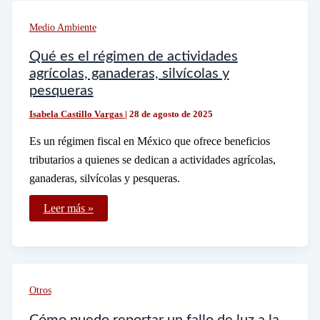
como
identificación
Medio Ambiente
oficial
Qué es el régimen de actividades
agrícolas, ganaderas, silvícolas y
pesqueras
Isabela Castillo Vargas
|
28 de agosto de 2025
Es un régimen fiscal en México que ofrece beneficios
tributarios a quienes se dedican a actividades agrícolas,
ganaderas, silvícolas y pesqueras.
Qué
Leer más »
es
el
régimen
de
actividades
agrícolas,
ganaderas,
Otros
silvícolas
y
pesqueras
Cómo puedo reportar un fallo de luz a la