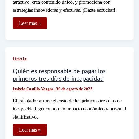
atractivo, crea contenido único, y promociona con
estrategias innovadoras y efectivas. ¡Hazte escuchar!
Cómo
Leer más »
puedo
iniciar
un
proyecto
para
crear
una
Derecho
radio
FM
exitosa
Quién es responsable de pagar los
primeros tres días de incapacidad
Isabela Castillo Vargas
|
30 de agosto de 2025
El trabajador asume el costo de los primeros tres días de
incapacidad, generando un impacto económico y personal
significativo.
Quién
Leer más »
es
responsable