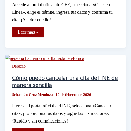
Accede al portal oficial de CFE, selecciona «Citas en
Línea», elige el trámite, ingresa tus datos y confirma tu
cita. ¡Así de sencillo!
Cómo
Leer más »
hacer
una
cita
por
internet
con
la
Derecho
CFE
fácilmente
Cómo puedo cancelar una cita del INE de
manera sencilla
Sebastián Cruz Mendoza
|
10 de febrero de 2026
Ingresa al portal oficial del INE, selecciona «Cancelar
cita», proporciona tus datos y sigue las instrucciones.
¡Rápido y sin complicaciones!