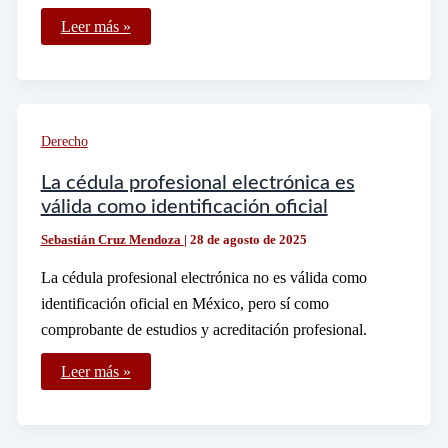
Cuáles
Leer más »
son
los
sinónimos
de
tener
o
contar
Derecho
en
español
La cédula profesional electrónica es
válida como identificación oficial
Sebastián Cruz Mendoza
|
28 de agosto de 2025
La cédula profesional electrónica no es válida como
identificación oficial en México, pero sí como
comprobante de estudios y acreditación profesional.
La
Leer más »
cédula
profesional
electrónica
es
válida