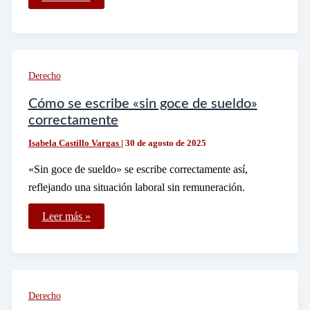
me
corresponde
de
liquidación
al
cerrar
una
Derecho
empresa
en
México
Cómo se escribe «sin goce de sueldo»
correctamente
Isabela Castillo Vargas
|
30 de agosto de 2025
«Sin goce de sueldo» se escribe correctamente así,
reflejando una situación laboral sin remuneración.
Cómo
Leer más »
se
escribe
«sin
goce
de
sueldo»
correctamente
Derecho