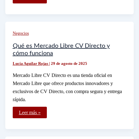
comprobante
de
domicilio
debe
estar
a
mi
Negocios
nombre
para
trámites
Qué es Mercado Libre CV Directo y
cómo funciona
Lucía Aguilar Rojas
|
29 de agosto de 2025
Mercado Libre CV Directo es una tienda oficial en
Mercado Libre que ofrece productos innovadores y
exclusivos de CV Directo, con compra segura y entrega
rápida.
Qué
Leer más »
es
Mercado
Libre
CV
Directo