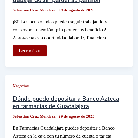
trabajando sin perder su pensión
Sebastián Cruz Mendoza
|
29 de agosto de 2025
¡Sí! Los pensionados pueden seguir trabajando y
conservar su pensión, ¡sin perder sus beneficios!
Aprovecha esta oportunidad laboral y financiera.
Los
Leer más »
pensionados
pueden
seguir
trabajando
sin
perder
su
Negocios
pensión
Dónde puedo depositar a Banco Azteca
en farmacias de Guadalajara
Sebastián Cruz Mendoza
|
29 de agosto de 2025
En Farmacias Guadalajara puedes depositar a Banco
Azteca en la caja con tu número de cuenta o tarjeta.