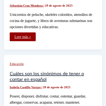
Sebastián Cruz Mendoza
|
29 de agosto de 2025
Unicornios de peluche, ukeleles coloridos, utensilios de
cocina de juguete, y libros de aventuras submarinas son
opciones divertidas y educativas.
Qué
Leer más »
cosas
con
la
letra
U
son
divertidas
Educación
para
los
niños
Cuáles son los sinónimos de tener o
contar en español
Isabela Castillo Vargas
|
28 de agosto de 2025
Poseer, disponer, disfrutar, contar, ostentar, guardar,
albergar, conservar, acaparar, retener, mantener.