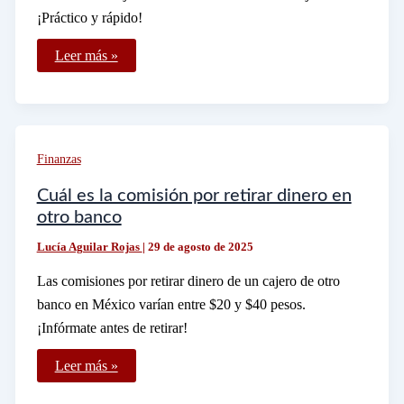
¡Práctico y rápido!
Dónde
Leer más »
puedo
depositar
a
Banco
Azteca
en
farmacias
Finanzas
de
Guadalajara
Cuál es la comisión por retirar dinero en
otro banco
Lucía Aguilar Rojas
|
29 de agosto de 2025
Las comisiones por retirar dinero de un cajero de otro
banco en México varían entre $20 y $40 pesos.
¡Infórmate antes de retirar!
Cuál
Leer más »
es
la
comisión