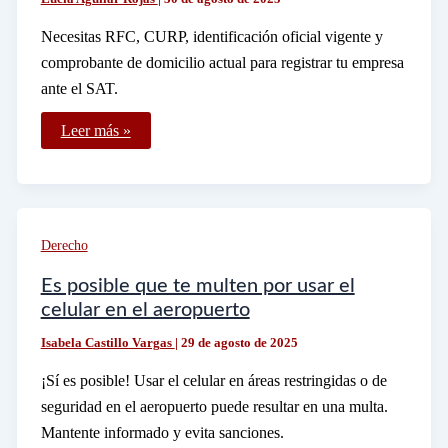
Necesitas RFC, CURP, identificación oficial vigente y
comprobante de domicilio actual para registrar tu empresa
ante el SAT.
Qué
Leer más »
requisitos
necesitas
para
dar
de
alta
una
Derecho
empresa
en
el
Es posible que te multen por usar el
SAT
celular en el aeropuerto
Isabela Castillo Vargas
|
29 de agosto de 2025
¡Sí es posible! Usar el celular en áreas restringidas o de
seguridad en el aeropuerto puede resultar en una multa.
Mantente informado y evita sanciones.