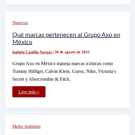
contrato
con
Dish
México
fácilmente
Negocios
Qué marcas pertenecen al Grupo Axo en
México
Isabela Castillo Vargas
|
30 de agosto de 2025
Grupo Axo en México maneja marcas icónicas como
Tommy Hilfiger, Calvin Klein, Guess, Nike, Victoria’s
Secret y Abercrombie & Fitch.
Qué
Leer más »
marcas
pertenecen
al
Grupo
Axo
en
México
Medio Ambiente