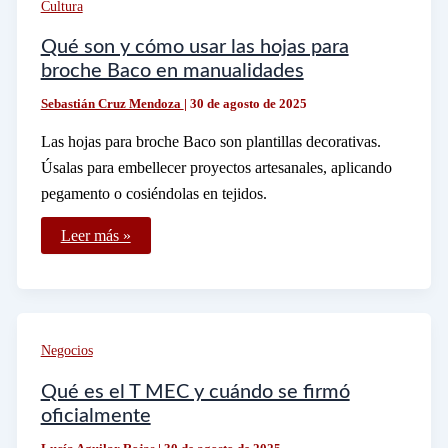
Cultura
inconformidad
ante
el
Qué son y cómo usar las hojas para
IMSS
broche Baco en manualidades
por
pensión
Sebastián Cruz Mendoza
|
30 de agosto de 2025
Las hojas para broche Baco son plantillas decorativas.
Úsalas para embellecer proyectos artesanales, aplicando
pegamento o cosiéndolas en tejidos.
Qué
Leer más »
son
y
cómo
usar
las
hojas
para
Negocios
broche
Baco
en
Qué es el T MEC y cuándo se firmó
manualidades
oficialmente