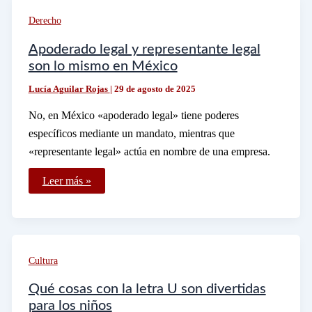
y
cómo
Derecho
funciona
Apoderado legal y representante legal
son lo mismo en México
Lucía Aguilar Rojas
|
29 de agosto de 2025
No, en México «apoderado legal» tiene poderes
específicos mediante un mandato, mientras que
«representante legal» actúa en nombre de una empresa.
Apoderado
Leer más »
legal
y
representante
legal
son
lo
mismo
Cultura
en
México
Qué cosas con la letra U son divertidas
para los niños