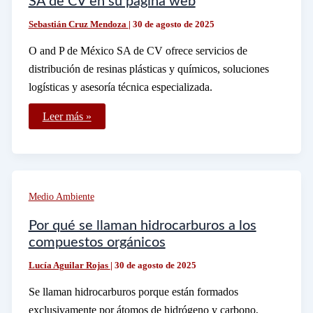
SA de CV en su página web
Sebastián Cruz Mendoza
|
30 de agosto de 2025
O and P de México SA de CV ofrece servicios de
distribución de resinas plásticas y químicos, soluciones
logísticas y asesoría técnica especializada.
Qué
Leer más »
servicios
ofrece
O
and
P
de
México
Medio Ambiente
SA
de
CV
Por qué se llaman hidrocarburos a los
en
compuestos orgánicos
su
página
Lucía Aguilar Rojas
|
30 de agosto de 2025
web
Se llaman hidrocarburos porque están formados
exclusivamente por átomos de hidrógeno y carbono,