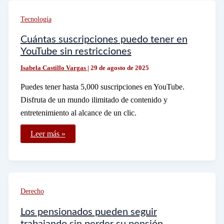
del
Bajío
Tecnología
Cuántas suscripciones puedo tener en
YouTube sin restricciones
Isabela Castillo Vargas
|
29 de agosto de 2025
Puedes tener hasta 5,000 suscripciones en YouTube.
Disfruta de un mundo ilimitado de contenido y
entretenimiento al alcance de un clic.
Cuántas
Leer más »
suscripciones
puedo
tener
en
YouTube
sin
restricciones
Derecho
Los pensionados pueden seguir