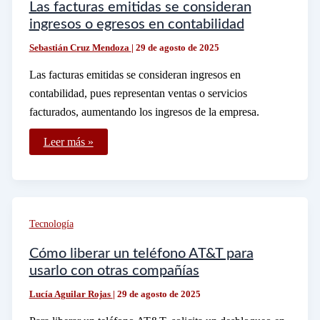
Las facturas emitidas se consideran
ingresos o egresos en contabilidad
Sebastián Cruz Mendoza
|
29 de agosto de 2025
Las facturas emitidas se consideran ingresos en
contabilidad, pues representan ventas o servicios
facturados, aumentando los ingresos de la empresa.
Las
Leer más »
facturas
emitidas
se
consideran
ingresos
o
egresos
Tecnología
en
contabilidad
Cómo liberar un teléfono AT&T para
usarlo con otras compañías
Lucía Aguilar Rojas
|
29 de agosto de 2025