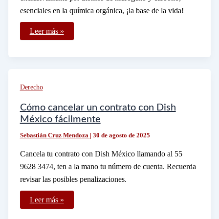
esenciales en la química orgánica, ¡la base de la vida!
Por
Leer más »
qué
se
llaman
hidrocarburos
a
los
compuestos
Derecho
orgánicos
Cómo cancelar un contrato con Dish
México fácilmente
Sebastián Cruz Mendoza
|
30 de agosto de 2025
Cancela tu contrato con Dish México llamando al 55
9628 3474, ten a la mano tu número de cuenta. Recuerda
revisar las posibles penalizaciones.
Cómo
Leer más »
cancelar
un