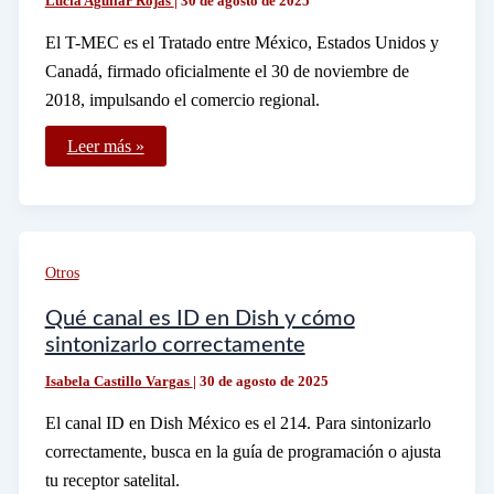
Lucía Aguilar Rojas
|
30 de agosto de 2025
El T-MEC es el Tratado entre México, Estados Unidos y
Canadá, firmado oficialmente el 30 de noviembre de
2018, impulsando el comercio regional.
Qué
Leer más »
es
el
T
MEC
y
cuándo
se
Otros
firmó
oficialmente
Qué canal es ID en Dish y cómo
sintonizarlo correctamente
Isabela Castillo Vargas
|
30 de agosto de 2025
El canal ID en Dish México es el 214. Para sintonizarlo
correctamente, busca en la guía de programación o ajusta
tu receptor satelital.