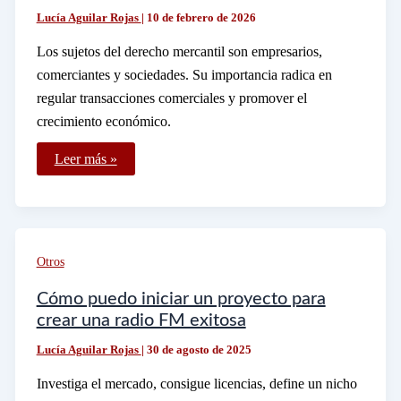
Lucía Aguilar Rojas
|
10 de febrero de 2026
Los sujetos del derecho mercantil son empresarios,
comerciantes y sociedades. Su importancia radica en
regular transacciones comerciales y promover el
crecimiento económico.
Quiénes
Leer más »
Son
los
Sujetos
del
Derecho
Mercantil
y
Otros
Cuál
Es
Su
Cómo puedo iniciar un proyecto para
Importancia
crear una radio FM exitosa
Lucía Aguilar Rojas
|
30 de agosto de 2025
Investiga el mercado, consigue licencias, define un nicho