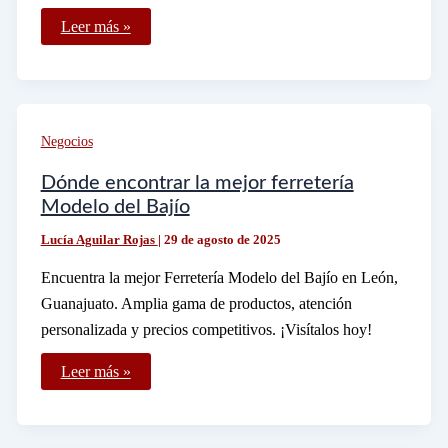
Es
Leer más »
posible
que
te
multen
por
usar
el
Negocios
celular
en
el
Dónde encontrar la mejor ferretería
aeropuerto
Modelo del Bajío
Lucía Aguilar Rojas
|
29 de agosto de 2025
Encuentra la mejor Ferretería Modelo del Bajío en León,
Guanajuato. Amplia gama de productos, atención
personalizada y precios competitivos. ¡Visítalos hoy!
Dónde
Leer más »
encontrar
la
mejor
ferretería
Modelo