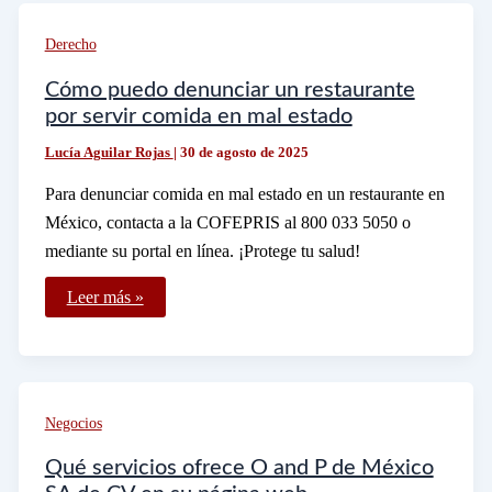
San
Luis
Derecho
Potosí
desde
otro
Cómo puedo denunciar un restaurante
estado
por servir comida en mal estado
Lucía Aguilar Rojas
|
30 de agosto de 2025
Para denunciar comida en mal estado en un restaurante en
México, contacta a la COFEPRIS al 800 033 5050 o
mediante su portal en línea. ¡Protege tu salud!
Cómo
Leer más »
puedo
denunciar
un
restaurante
por
servir
comida
Negocios
en
mal
estado
Qué servicios ofrece O and P de México