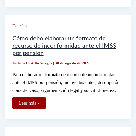
de
pagar
los
primeros
tres
Derecho
días
de
incapacidad
Cómo debo elaborar un formato de
recurso de inconformidad ante el IMSS
por pensión
Isabela Castillo Vargas
|
30 de agosto de 2025
Para elaborar un formato de recurso de inconformidad
ante el IMSS por pensión, incluye tus datos, descripción
clara del caso, argumentación legal y solicitud precisa.
Cómo
Leer más »
debo
elaborar
un
formato
de
recurso
de