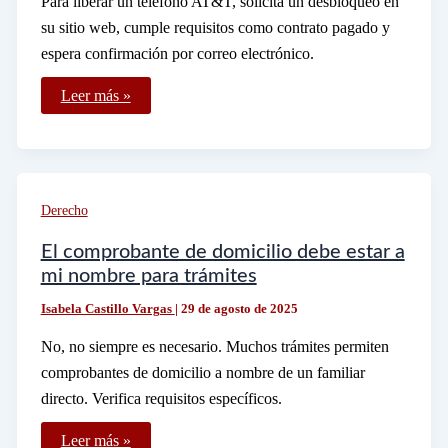
Para liberar un teléfono AT&T, solicita un desbloqueo en
su sitio web, cumple requisitos como contrato pagado y
espera confirmación por correo electrónico.
Cómo
Leer más »
liberar
un
teléfono
AT&T
para
usarlo
con
Derecho
otras
compañías
El comprobante de domicilio debe estar a
mi nombre para trámites
Isabela Castillo Vargas
|
29 de agosto de 2025
No, no siempre es necesario. Muchos trámites permiten
comprobantes de domicilio a nombre de un familiar
directo. Verifica requisitos específicos.
El
Leer más »