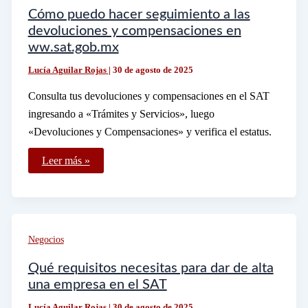
Cómo puedo hacer seguimiento a las
devoluciones y compensaciones en
ww.sat.gob.mx
Lucía Aguilar Rojas
|
30 de agosto de 2025
Consulta tus devoluciones y compensaciones en el SAT
ingresando a «Trámites y Servicios», luego
«Devoluciones y Compensaciones» y verifica el estatus.
Cómo
Leer más »
puedo
hacer
seguimiento
a
las
devoluciones
y
Negocios
compensaciones
en
ww.sat.gob.mx
Qué requisitos necesitas para dar de alta
una empresa en el SAT
Lucía Aguilar Rojas
|
30 de agosto de 2025