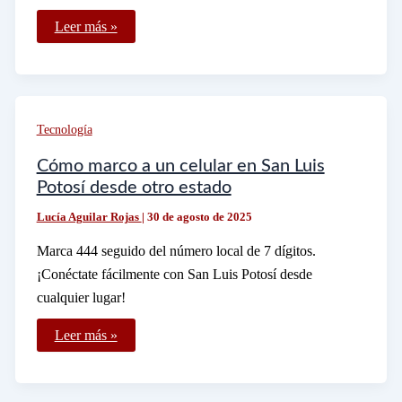
Qué
Leer más »
canal
es
ID
en
Dish
y
cómo
Tecnología
sintonizarlo
correctamente
Cómo marco a un celular en San Luis
Potosí desde otro estado
Lucía Aguilar Rojas
|
30 de agosto de 2025
Marca 444 seguido del número local de 7 dígitos.
¡Conéctate fácilmente con San Luis Potosí desde
cualquier lugar!
Cómo
Leer más »
marco
a
un
celular
en