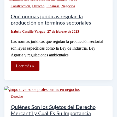
Mercado
,
,
,
Construcción
Derecho
Finanzas
Negocios
Libre
Qué normas jurídicas regulan la
producción en términos sectoriales
Isabela Castillo Vargas
|
27 de febrero de 2025
Las normas jurídicas que regulan la producción sectorial
son leyes específicas como la Ley de Industria, Ley
Agraria y regulaciones ambientales.
Qué
Leer más »
normas
jurídicas
regulan
la
producción
en
términos
Derecho
sectoriales
Quiénes Son los Sujetos del Derecho
Mercantil y Cuál Es Su Importancia