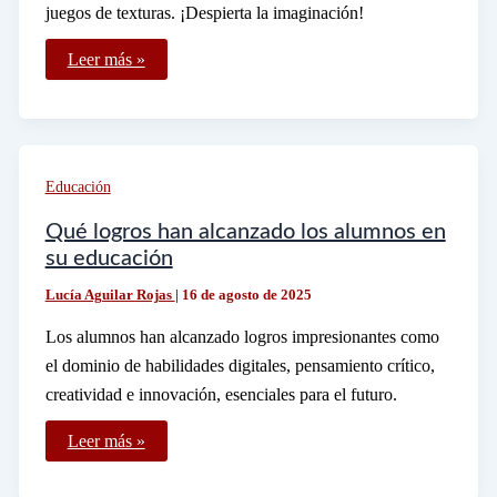
juegos de texturas. ¡Despierta la imaginación!
Qué
Leer más »
actividades
creativas
se
pueden
hacer
con
hojas
Educación
para
niños
Qué logros han alcanzado los alumnos en
su educación
Lucía Aguilar Rojas
|
16 de agosto de 2025
Los alumnos han alcanzado logros impresionantes como
el dominio de habilidades digitales, pensamiento crítico,
creatividad e innovación, esenciales para el futuro.
Qué
Leer más »
logros
han
alcanzado