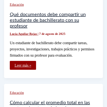
capacitador
Educación
en
la
STPS
Qué documentos debe compartir un
estudiante de bachillerato con su
profesor
Lucía Aguilar Rojas
|
7 de agosto de 2025
Un estudiante de bachillerato debe compartir tareas,
proyectos, investigaciones, trabajos prácticos y permisos
firmados con su profesor para evaluación.
Qué
Leer más »
documentos
debe
compartir
un
estudiante
de
bachillerato
Educación
con
su
profesor
Cómo calcular el promedio total en las