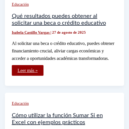
ciclo
Educación
vital
humano
Qué resultados puedes obtener al
solicitar una beca o crédito educativo
Isabela Castillo Vargas
|
27 de agosto de 2025
Al solicitar una beca o crédito educativo, puedes obtener
financiamiento crucial, aliviar cargas económicas y
acceder a oportunidades académicas transformadoras.
Qué
Leer más »
resultados
puedes
obtener
al
solicitar
una
beca
Educación
o
crédito
educativo
Cómo utilizar la función Sumar Si en
Excel con ejemplos prácticos