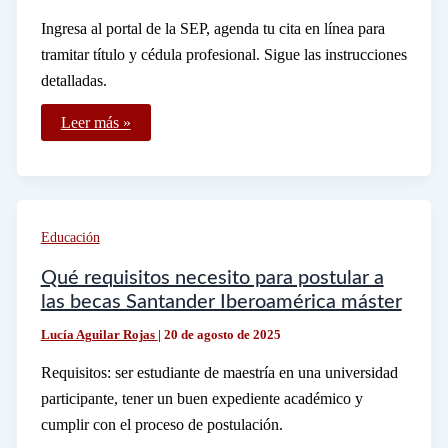
Ingresa al portal de la SEP, agenda tu cita en línea para
tramitar título y cédula profesional. Sigue las instrucciones
detalladas.
Cómo
Leer más »
obtener
citas
para
título
y
cédula
profesional
Educación
en
México
Qué requisitos necesito para postular a
las becas Santander Iberoamérica máster
Lucía Aguilar Rojas
|
20 de agosto de 2025
Requisitos: ser estudiante de maestría en una universidad
participante, tener un buen expediente académico y
cumplir con el proceso de postulación.