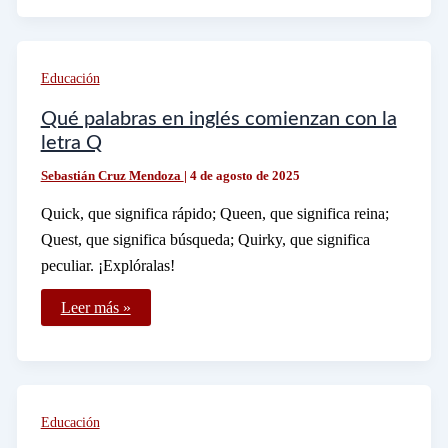
fechas
importantes
que
debe
incluir
Educación
un
calendario
Qué palabras en inglés comienzan con la
letra Q
Sebastián Cruz Mendoza
|
4 de agosto de 2025
Quick, que significa rápido; Queen, que significa reina;
Quest, que significa búsqueda; Quirky, que significa
peculiar. ¡Explóralas!
Qué
Leer más »
palabras
en
inglés
comienzan
con
la
letra
Educación
Q