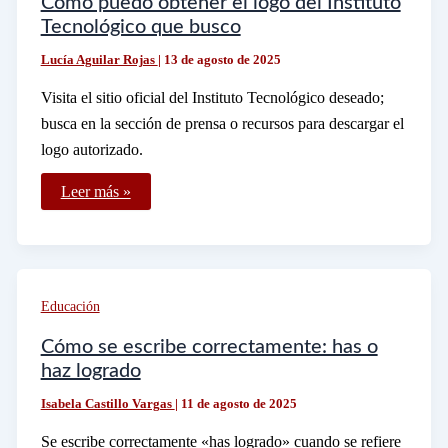
Cómo puedo obtener el logo del Instituto
Tecnológico que busco
Lucía Aguilar Rojas
|
13 de agosto de 2025
Visita el sitio oficial del Instituto Tecnológico deseado;
busca en la sección de prensa o recursos para descargar el
logo autorizado.
Cómo
Leer más »
puedo
obtener
el
logo
del
Instituto
Tecnológico
Educación
que
busco
Cómo se escribe correctamente: has o
haz logrado
Isabela Castillo Vargas
|
11 de agosto de 2025
Se escribe correctamente «has logrado» cuando se refiere