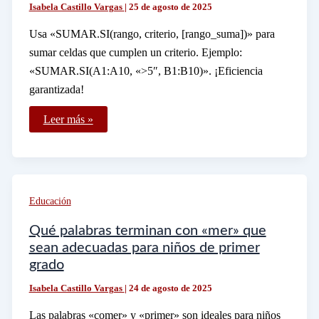
Isabela Castillo Vargas
|
25 de agosto de 2025
Usa «SUMAR.SI(rango, criterio, [rango_suma])» para
sumar celdas que cumplen un criterio. Ejemplo:
«SUMAR.SI(A1:A10, «>5″, B1:B10)». ¡Eficiencia
garantizada!
Cómo
Leer más »
utilizar
la
función
Sumar
Si
en
Excel
Educación
con
ejemplos
prácticos
Qué palabras terminan con «mer» que
sean adecuadas para niños de primer
grado
Isabela Castillo Vargas
|
24 de agosto de 2025
Las palabras «comer» y «primer» son ideales para niños