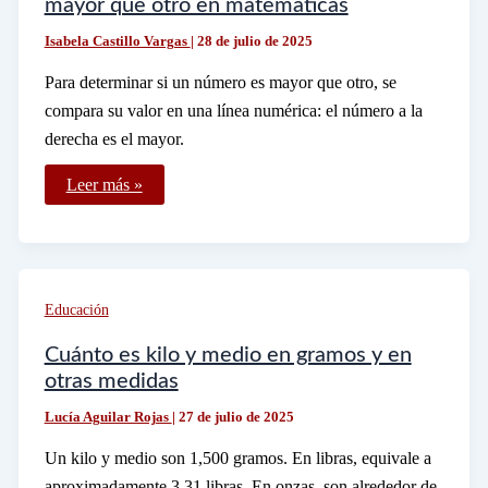
mayor que otro en matemáticas
Isabela Castillo Vargas
|
28 de julio de 2025
Para determinar si un número es mayor que otro, se
compara su valor en una línea numérica: el número a la
derecha es el mayor.
Cómo
Leer más »
se
determina
si
un
número
es
mayor
Educación
que
otro
en
Cuánto es kilo y medio en gramos y en
matemáticas
otras medidas
Lucía Aguilar Rojas
|
27 de julio de 2025
Un kilo y medio son 1,500 gramos. En libras, equivale a
aproximadamente 3.31 libras. En onzas, son alrededor de