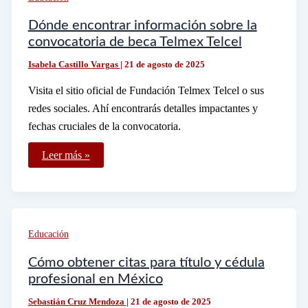
y
qué
ofrece
Dónde encontrar información sobre la
convocatoria de beca Telmex Telcel
Isabela Castillo Vargas
|
21 de agosto de 2025
Visita el sitio oficial de Fundación Telmex Telcel o sus
redes sociales. Ahí encontrarás detalles impactantes y
fechas cruciales de la convocatoria.
Dónde
Leer más »
encontrar
información
sobre
la
convocatoria
de
beca
Educación
Telmex
Telcel
Cómo obtener citas para título y cédula
profesional en México
Sebastián Cruz Mendoza
|
21 de agosto de 2025