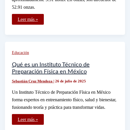
52.91 onzas.
Cuánto
Leer más »
es
kilo
y
medio
en
gramos
y
Educación
en
otras
medidas
Qué es un Instituto Técnico de
Preparación Física en México
Sebastián Cruz Mendoza
|
26 de julio de 2025
Un Instituto Técnico de Preparación Física en México
forma expertos en entrenamiento físico, salud y bienestar,
fusionando teoría y práctica para transformar vidas.
Qué
Leer más »
es
un