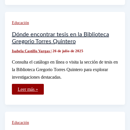
Instituto
Técnico
de
Preparación
Física
Educación
en
México
Dónde encontrar tesis en la Biblioteca
Gregorio Torres Quintero
Isabela Castillo Vargas
|
26 de julio de 2025
Consulta el catálogo en línea o visita la sección de tesis en
la Biblioteca Gregorio Torres Quintero para explorar
investigaciones destacadas.
Dónde
Leer más »
encontrar
tesis
en
la
Biblioteca
Gregorio
Torres
Educación
Quintero