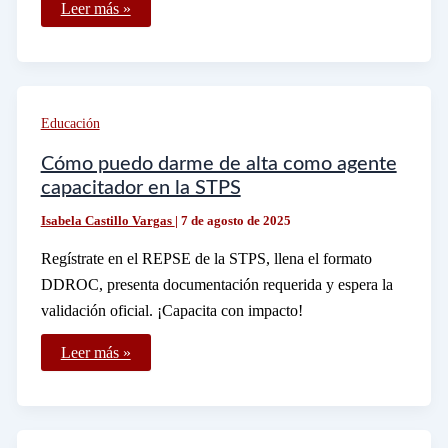
Cómo
Leer más »
puedo
obtener
mi
título
profesional
por
experiencia
Educación
laboral
en
México
Cómo puedo darme de alta como agente
capacitador en la STPS
Isabela Castillo Vargas
|
7 de agosto de 2025
Regístrate en el REPSE de la STPS, llena el formato
DDROC, presenta documentación requerida y espera la
validación oficial. ¡Capacita con impacto!
Cómo
Leer más »
puedo
darme
de
alta
como
agente