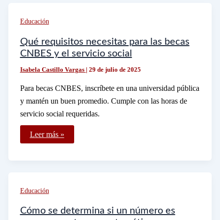
puedo
estudiar
en
Educación
Hermosillo
Qué requisitos necesitas para las becas
CNBES y el servicio social
Isabela Castillo Vargas
|
29 de julio de 2025
Para becas CNBES, inscríbete en una universidad pública
y mantén un buen promedio. Cumple con las horas de
servicio social requeridas.
Qué
Leer más »
requisitos
necesitas
para
las
becas
CNBES
y
Educación
el
servicio
social
Cómo se determina si un número es