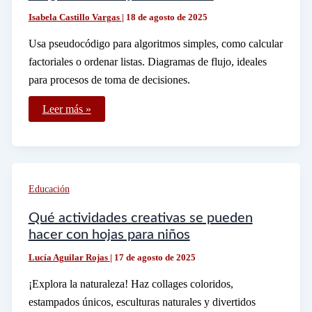
Isabela Castillo Vargas
|
18 de agosto de 2025
Usa pseudocódigo para algoritmos simples, como calcular
factoriales o ordenar listas. Diagramas de flujo, ideales
para procesos de toma de decisiones.
Qué
Leer más »
Ejemplos
de
Pseudocódigo
y
Diagrama
de
Flujo
Educación
Puedo
Usar
Qué actividades creativas se pueden
hacer con hojas para niños
Lucía Aguilar Rojas
|
17 de agosto de 2025
¡Explora la naturaleza! Haz collages coloridos,
estampados únicos, esculturas naturales y divertidos