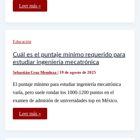
Qué
Leer más »
requisitos
necesito
para
postular
a
las
becas
Educación
Santander
Iberoamérica
máster
Cuál es el puntaje mínimo requerido para
estudiar ingeniería mecatrónica
Sebastián Cruz Mendoza
|
19 de agosto de 2025
El puntaje mínimo para estudiar ingeniería mecatrónica
varía, pero suele rondar los 1000-1200 puntos en el
examen de admisión de universidades top en México.
Cuál
Leer más »
es
el
puntaje
mínimo
requerido