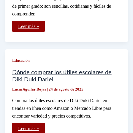
de primer grado; son sencillas, cotidianas y fáciles de
comprender.
Qué
Leer más »
palabras
terminan
con
«mer»
que
sean
adecuadas
Educación
para
niños
de
Dónde comprar los útiles escolares de
primer
Diki Duki Dariel
grado
Lucía Aguilar Rojas
|
24 de agosto de 2025
Compra los útiles escolares de Diki Duki Dariel en
tiendas en línea como Amazon o Mercado Libre para
encontrar variedad y precios competitivos.
Dónde
Leer más »
comprar