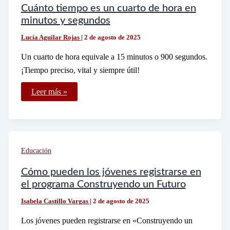
Cuánto tiempo es un cuarto de hora en
minutos y segundos
Lucía Aguilar Rojas
|
2 de agosto de 2025
Un cuarto de hora equivale a 15 minutos o 900 segundos.
¡Tiempo preciso, vital y siempre útil!
Cuánto
Leer más »
tiempo
es
un
cuarto
de
hora
en
Educación
minutos
y
segundos
Cómo pueden los jóvenes registrarse en
el programa Construyendo un Futuro
Isabela Castillo Vargas
|
2 de agosto de 2025
Los jóvenes pueden registrarse en «Construyendo un