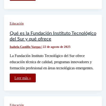
los
útiles
escolares
de
Diki
Duki
Educación
Dariel
Qué es la Fundación Instituto Tecnológico
del Sur y qué ofrece
Isabela Castillo Vargas
|
22 de agosto de 2025
La Fundación Instituto Tecnológico del Sur ofrece
educación técnica de calidad, programas innovadores y
formación profesional en áreas tecnológicas emergentes.
Qué
Leer más »
es
la
Fundación
Instituto
Tecnológico
del
Sur
Educación