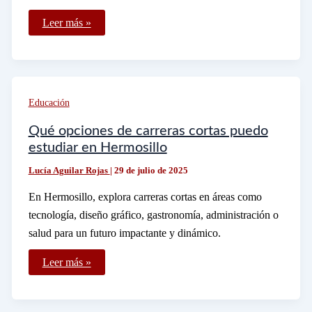
De
Leer más »
qué
manera
se
aplica
la
fórmula
distancia
Educación
es
igual
a
Qué opciones de carreras cortas puedo
velocidad
estudiar en Hermosillo
por
tiempo
Lucía Aguilar Rojas
|
29 de julio de 2025
En Hermosillo, explora carreras cortas en áreas como
tecnología, diseño gráfico, gastronomía, administración o
salud para un futuro impactante y dinámico.
Qué
Leer más »
opciones
de
carreras
cortas