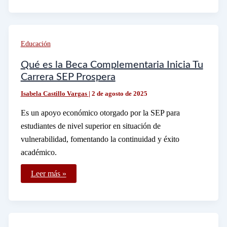
México
ofrecen
maestría
en
terapia
Educación
cognitivo
conductual
Qué es la Beca Complementaria Inicia Tu
Carrera SEP Prospera
Isabela Castillo Vargas
|
2 de agosto de 2025
Es un apoyo económico otorgado por la SEP para
estudiantes de nivel superior en situación de
vulnerabilidad, fomentando la continuidad y éxito
académico.
Qué
Leer más »
es
la
Beca
Complementaria
Inicia
Tu