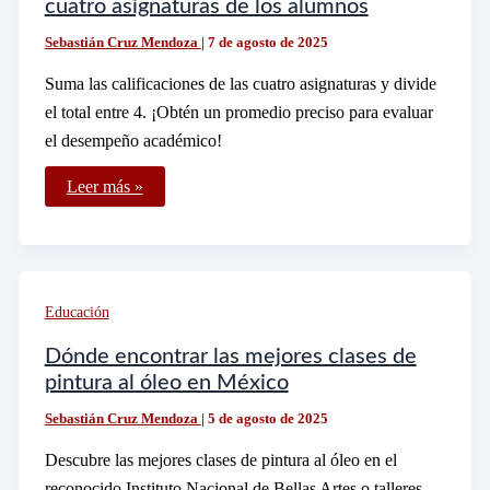
cuatro asignaturas de los alumnos
Sebastián Cruz Mendoza
|
7 de agosto de 2025
Suma las calificaciones de las cuatro asignaturas y divide
el total entre 4. ¡Obtén un promedio preciso para evaluar
el desempeño académico!
Cómo
Leer más »
calcular
el
promedio
total
en
las
cuatro
Educación
asignaturas
de
los
Dónde encontrar las mejores clases de
alumnos
pintura al óleo en México
Sebastián Cruz Mendoza
|
5 de agosto de 2025
Descubre las mejores clases de pintura al óleo en el
reconocido Instituto Nacional de Bellas Artes o talleres