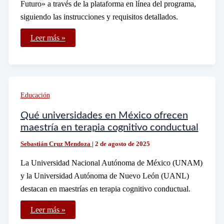
Futuro» a través de la plataforma en línea del programa,
siguiendo las instrucciones y requisitos detallados.
Cómo
Leer más »
pueden
los
jóvenes
registrarse
en
el
programa
Educación
Construyendo
un
Futuro
Qué universidades en México ofrecen
maestría en terapia cognitivo conductual
Sebastián Cruz Mendoza
|
2 de agosto de 2025
La Universidad Nacional Autónoma de México (UNAM)
y la Universidad Autónoma de Nuevo León (UANL)
destacan en maestrías en terapia cognitivo conductual.
Qué
Leer más »
universidades
en