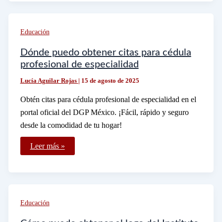
los
alumnos
en
su
Educación
educación
Dónde puedo obtener citas para cédula
profesional de especialidad
Lucía Aguilar Rojas
|
15 de agosto de 2025
Obtén citas para cédula profesional de especialidad en el
portal oficial del DGP México. ¡Fácil, rápido y seguro
desde la comodidad de tu hogar!
Dónde
Leer más »
puedo
obtener
citas
para
cédula
profesional
de
Educación
especialidad