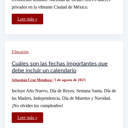
privados en la vibrante Ciudad de México.
Dónde
Leer más »
encontrar
las
mejores
clases
de
pintura
al
Educación
óleo
en
México
Cuáles son las fechas importantes que
debe incluir un calendario
Sebastián Cruz Mendoza
|
5 de agosto de 2025
Incluye Año Nuevo, Día de Reyes, Semana Santa, Día de
las Madres, Independencia, Día de Muertos y Navidad.
¡No olvides tus cumpleaños!
Cuáles
Leer más »
son
las