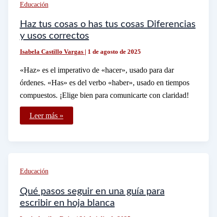
Carrera
Educación
SEP
Prospera
Haz tus cosas o has tus cosas Diferencias
y usos correctos
Isabela Castillo Vargas
|
1 de agosto de 2025
«Haz» es el imperativo de «hacer», usado para dar
órdenes. «Has» es del verbo «haber», usado en tiempos
compuestos. ¡Elige bien para comunicarte con claridad!
Haz
Leer más »
tus
cosas
o
has
tus
cosas
Diferencias
Educación
y
usos
correctos
Qué pasos seguir en una guía para
escribir en hoja blanca