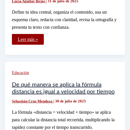
Lucía Aguilar Rojas
|
31 de julio de 2025
Define tu idea central, organiza el contenido, usa un
esquema claro, redacta con claridad, revisa la ortografía y
presenta tu texto con confianza.
Qué
Leer más »
pasos
seguir
en
una
guía
para
escribir
Educación
en
hoja
blanca
De qué manera se aplica la fórmula
distancia es igual a velocidad por tiempo
Sebastián Cruz Mendoza
|
30 de julio de 2025
La fórmula «distancia = velocidad × tiempo» se aplica
para calcular la distancia total recorrida, multiplicando la
rapidez constante por el tiempo transcurrido.