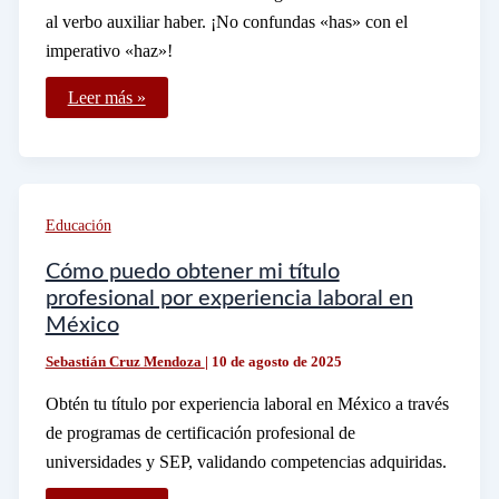
al verbo auxiliar haber. ¡No confundas «has» con el
imperativo «haz»!
Cómo
Leer más »
se
escribe
correctamente:
has
o
haz
logrado
Educación
Cómo puedo obtener mi título
profesional por experiencia laboral en
México
Sebastián Cruz Mendoza
|
10 de agosto de 2025
Obtén tu título por experiencia laboral en México a través
de programas de certificación profesional de
universidades y SEP, validando competencias adquiridas.