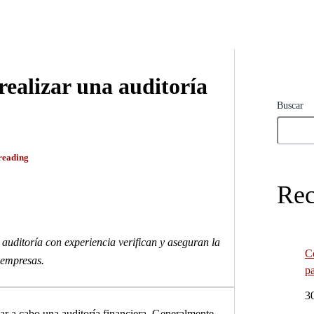
realizar una auditoría
Buscar
 reading
Rec
 auditoría con experiencia verifican y aseguran la
C
s empresas.
pa
3
var a cabo una auditoría financiera. Generalmente,