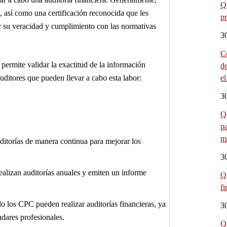
Qu
, así como una certificación reconocida que les
pr
ar su veracidad y cumplimiento con las normativas
3
C
 permite validar la exactitud de la información
d
auditores que pueden llevar a cabo esta labor:
e
3
Q
p
m
itorías de manera continua para mejorar los
3
ealizan auditorías anuales y emiten un informe
Q
fi
o los CPC pueden realizar auditorías financieras, ya
3
ndares profesionales.
Q