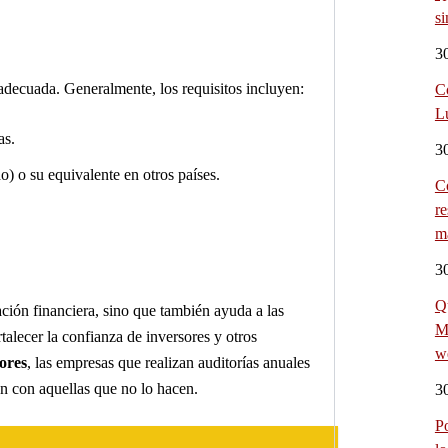
si
3
adecuada. Generalmente, los requisitos incluyen:
C
Lu
as.
3
) o su equivalente en otros países.
C
re
m
3
Qu
ación financiera, sino que también ayuda a las
M
talecer la confianza de inversores y otros
w
ores
, las empresas que realizan auditorías anuales
n con aquellas que no lo hacen.
3
Po