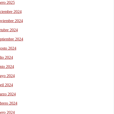
nero 2025
iciembre 2024
oviembre 2024
ctubre 2024
eptiembre 2024
gosto 2024
lio 2024
unio 2024
ayo 2024
ril 2024
arzo 2024
ebrero 2024
nero 2024