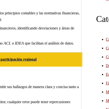
os principios contables y las normativas financieras,
Cat
).
financieros, identificando desviaciones y áreas de
C
omo
ACL
o
IDEA
que facilitan el análisis de datos.
C
C
articipación regional
D
E
F
mitir sus hallazgos de manera clara y concisa tanto a
M
M
ditor; cualquier error puede tener repercusiones