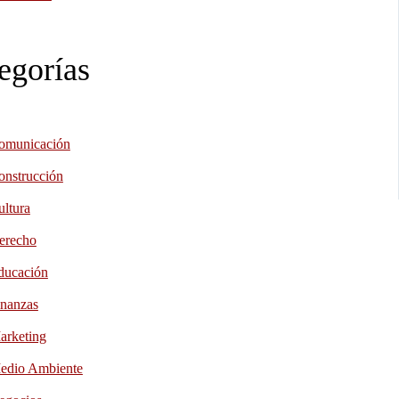
egorías
omunicación
onstrucción
ultura
erecho
ducación
inanzas
arketing
edio Ambiente