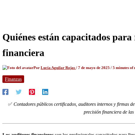
Quiénes están capacitados para 
financiera
Por
Lucía Aguilar Rojas
/
7 de mayo de 2025
/
5 minutes of
Finanzas
✅
Contadores públicos certificados, auditores internos y firmas de
precisión financiera de la
Los auditores financieros
son los profesionales capacitados para lle