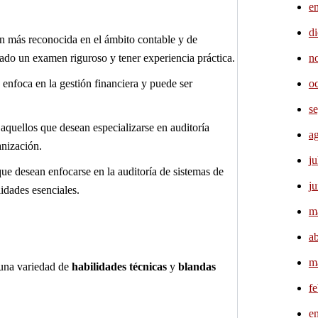
e
d
ción más reconocida en el ámbito contable y de
tado un examen riguroso y tener experiencia práctica.
n
e enfoca en la gestión financiera y puede ser
o
s
a aquellos que desean especializarse en auditoría
a
anización.
ju
que desean enfocarse en la auditoría de sistemas de
j
idades esenciales.
m
ab
m
 una variedad de
habilidades técnicas
y
blandas
f
e