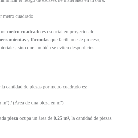
inimizar el riesgo de escasez de materiales en tu obra.
or metro cuadrado
 por
metro cuadrado
es esencial en proyectos de
herramientas
y
fórmulas
que facilitan este proceso,
teriales, sino que también se eviten desperdicios
r la cantidad de piezas por metro cuadrado es:
 m²) / (Área de una pieza en m²)
ada
pieza
ocupa un área de
0.25 m²
, la cantidad de piezas